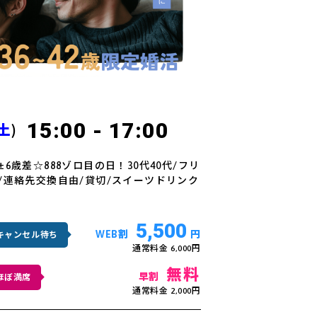
15:00 - 17:00
土
)
6歳差☆888ゾロ目の日！30代40代/フリ
/連絡先交換自由/貸切/スイーツドリンク
5,500
WEB割
円
キャンセル待ち
通常料金 6,000円
無料
早割
ほぼ満席
通常料金 2,000円