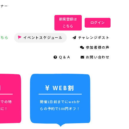
ミナー
新規登録は
ログイン
こちら
こちら
イベントスケジュール
チャレンジポスト
参加者様の声
Ｑ＆Ａ
お問い合わせ
割
WEB割
までの特
開催1日前までにwebか
めに！
らの予約で500円オフ！