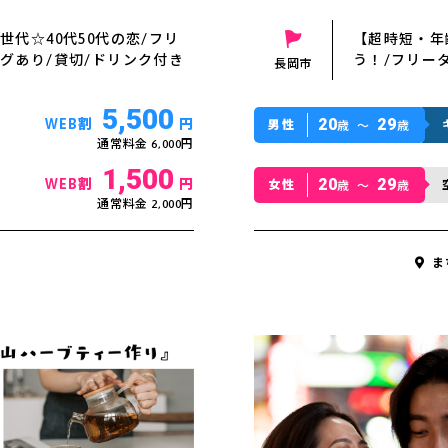
代☆40代50代の恋/フリ
【超時短・年
グあり/貸切/ドリンク付き
う！/フリー
長岡市
5,500
20
29
WEB割
円
男性
歳 〜
歳
通常料金 6,000円
1,500
20
29
WEB割
円
女性
歳 〜
歳
通常料金 2,000円
ま