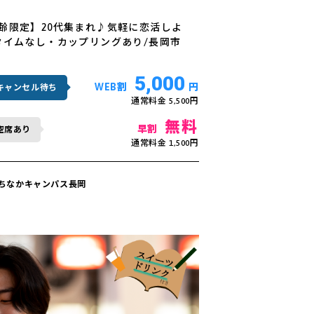
齢限定】20代集まれ♪気軽に恋活しよ
タイムなし・カップリングあり/長岡市
5,000
WEB割
円
キャンセル待ち
通常料金 5,500円
無料
早割
空席あり
通常料金 1,500円
ちなかキャンパス長岡