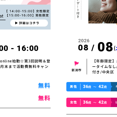
2026
08
08 /
00 - 16:00
(
online始動☆第3回説明＆登
【年齢限定】±
0月末まで活動費無料キャン
ータイムなし
新潟市
付き/中央区
無料
36
42
男性
歳 〜
歳
無料
36
42
女性
歳 〜
歳