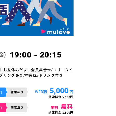
19:00 - 20:15
金
)
】お盆休みだよ！全員集合☆/フリータイ
プリングあり/中央区/ドリンク付き
5,000
WEB割
円
空席あり
)
通常料金 5,500円
無料
早割
空席あり
)
通常料金 1,500円