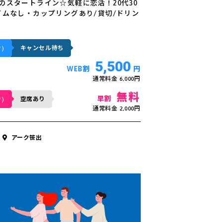
のスタートライン☆気軽に恋活！20代30
イムなし・カップリングあり/貸切/ドリン
キャンセル待ち
)
5,500
WEB割
円
通常料金 6,000円
無料
早割
空席あり
)
通常料金 2,000円
アーク笹出