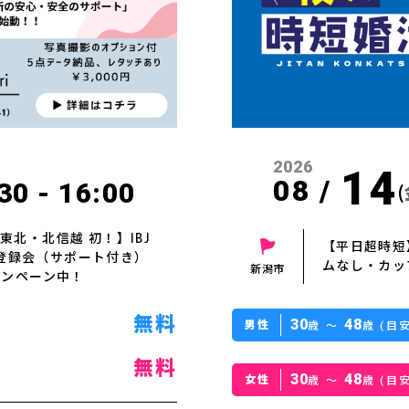
2026
14
08 /
30 - 16:00
(
北・北信越 初！】IBJ
【平日超時短
明＆登録会（サポート付き）
ムなし・カッ
新潟市
ャンペーン中！
無料
30
48
男性
歳 〜
歳 (目安
無料
30
48
女性
歳 〜
歳 (目安