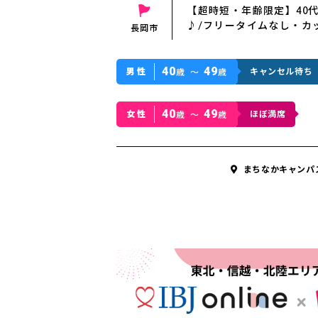
【超時短・年齢限定】40
♪/フリータイムなし・カ
長岡市
40
49
男性
キャンセル待ち
歳 〜
歳
40
49
女性
ほぼ満席
歳 〜
歳
まちなかキャンパ