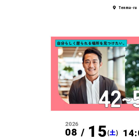
Tenma-ru
2026
15
08 /
14:
(
土
)