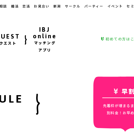
相談
婚活
恋活
お見合い
新潟
サークル
パーティー
イベント
セ
IBJ
online
QUEST
初めての方は
マッチング
クエスト
アプリ
早
ULE
先着枠が埋まる
別料金！お早