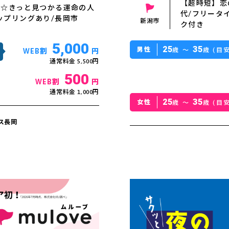
【超時短】恋
代☆きっと見つかる運命の人
代/フリータ
ップリングあり/長岡市
新潟市
ク付き
5,000
25
35
男性
歳 〜
歳 (目安
WEB割
円
通常料金 5,500円
500
WEB割
円
通常料金 1,000円
25
35
女性
歳 〜
歳 (目安
ス長岡