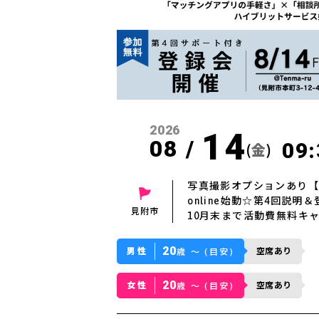
2026
14
08 /
09:
(
金
)
写真撮影オプションあり【東
online始動☆第4回説
見附市
10月末まで活動費無料キ
20
男性
空席あり
歳 〜 (目安)
20
女性
空席あり
歳 〜 (目安)