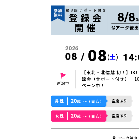
2026
08
08 /
14:
(
土
)
【東北・北信越 初！】IBJ 
録会（サポート付き） 1
新潟市
ペーン中！
20
男性
空席あり
歳 〜 (目安)
20
女性
空席あり
歳 〜 (目安)
アーク笹出