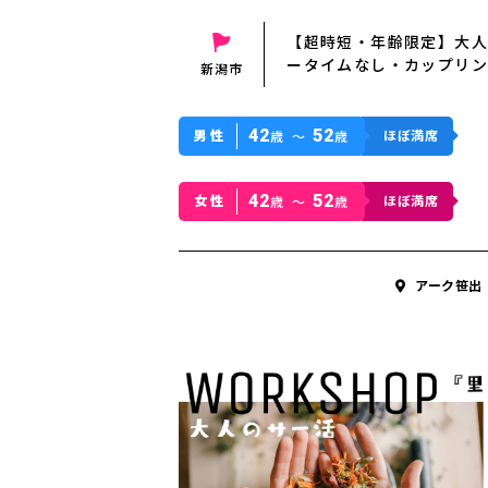
【超時短・年齢限定】大人世
ータイムなし・カップリン
新潟市
42
52
男性
ほぼ満席
歳 〜
歳
42
52
女性
ほぼ満席
歳 〜
歳
アーク笹出