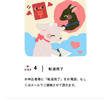
スケジュール
ジポスト
の声
わせ
4
転送完了
STEP
お申込者様に「転送完了」をお電話、もし
くはメールでご連絡させて頂きます。