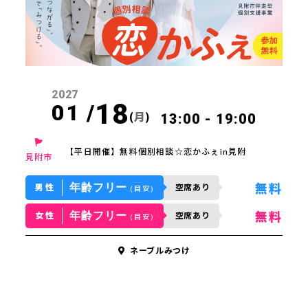
2027
18
01 /
(
月
)
13:00 - 19:00
方はこちら
【平日開催】無料個別相談☆恋かふぇin見附
見附市
スケジュール
年齢フリー
無料
男性
空席あり
(目安)
年齢フリー
無料
女性
空席あり
ジポスト
(目安)
ネーブルみつけ
の声