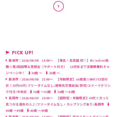
1
わせ
PICK UP!
新潟市：2026/08/08 14:00～ 【東北・北信越 初！】IBJ online始
動☆第3回説明＆登録会（サポート付き） 10月末まで活動費無料キャ
ンペーン中！
20歳 〜
20歳 〜
新潟市：2026/08/08 15:00～ 【年齢限定】±6歳差☆888ゾロ目の
日！30代40代/フリータイムなし/連絡先交換自由/貸切/スイーツドリン
ク付き/中央区
36歳 〜42歳
36歳 〜42歳
長岡市：2026/08/09 10:00～ 【超時短・年齢限定】40代☆きっと
見つかる運命の人♪/フリータイムなし・カップリングあり/長岡市
40歳 〜49歳
40歳 〜49歳