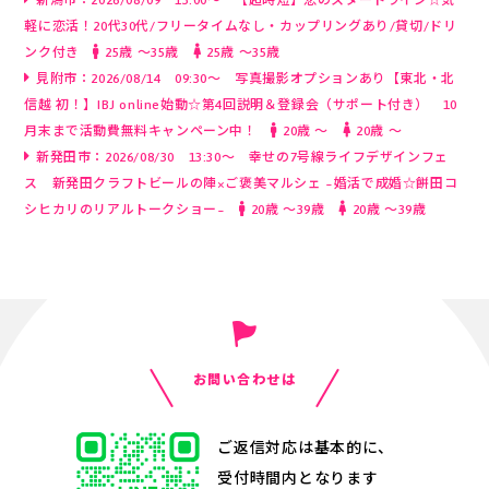
新潟市：2026/08/09 13:00～ 【超時短】恋のスタートライン☆気
軽に恋活！20代30代/フリータイムなし・カップリングあり/貸切/ドリ
ンク付き
25歳 〜35歳
25歳 〜35歳
見附市：2026/08/14 09:30～ 写真撮影オプションあり【東北・北
信越 初！】IBJ online始動☆第4回説明＆登録会（サポート付き） 10
月末まで活動費無料キャンペーン中！
20歳 〜
20歳 〜
新発田市：2026/08/30 13:30～ 幸せの7号線ライフデザインフェ
ス 新発田クラフトビールの陣×ご褒美マルシェ ~婚活で成婚☆餅田コ
シヒカリのリアルトークショー~
20歳 〜39歳
20歳 〜39歳
お問い合わせは
ご返信対応は基本的に、
受付時間内となります