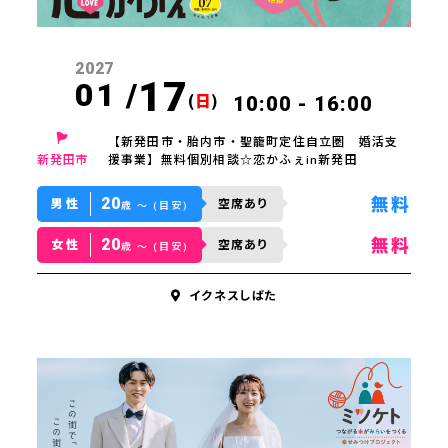
2027
17
01 /
(
日
)
10:00 - 16:00
【新発田市・胎内市・聖籠町定住自立圏 婚活支
新発田市
援事業】無料個別相談☆恋かふぇin新発田
20
無料
男性
空席あり
歳 〜 (目安)
20
無料
女性
空席あり
歳 〜 (目安)
イクネスしばた