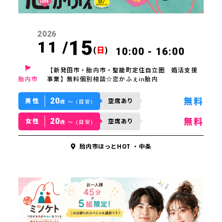
2026
15
11 /
(
日
)
10:00 - 16:00
【新発田市・胎内市・聖籠町定住自立圏 婚活支援
胎内市
事業】無料個別相談☆恋かふぇin胎内
20
無料
男性
空席あり
歳 〜 (目安)
20
無料
女性
空席あり
歳 〜 (目安)
胎内市ほっとHOT ・中条