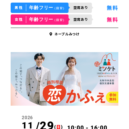
年齢フリー
無料
男性
空席あり
(目安)
年齢フリー
無料
女性
空席あり
(目安)
ネーブルみつけ
方はこちら
スケジュール
ジポスト
の声
わせ
2026
29
11 /
(
日
)
10:00 - 16:00