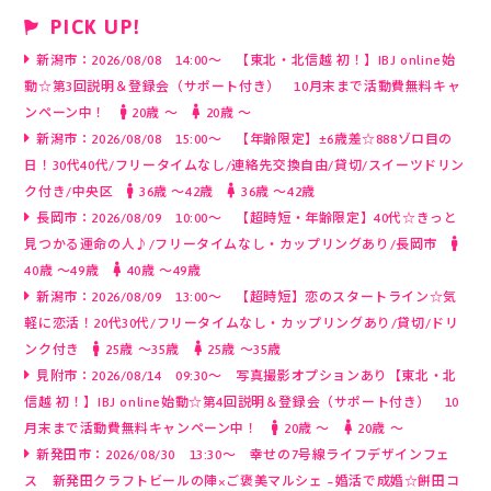
PICK UP!
新潟市：2026/08/08 14:00～ 【東北・北信越 初！】IBJ online始
動☆第3回説明＆登録会（サポート付き） 10月末まで活動費無料キャ
ンペーン中！
20歳 〜
20歳 〜
新潟市：2026/08/08 15:00～ 【年齢限定】±6歳差☆888ゾロ目の
日！30代40代/フリータイムなし/連絡先交換自由/貸切/スイーツドリン
ク付き/中央区
36歳 〜42歳
36歳 〜42歳
長岡市：2026/08/09 10:00～ 【超時短・年齢限定】40代☆きっと
見つかる運命の人♪/フリータイムなし・カップリングあり/長岡市
40歳 〜49歳
40歳 〜49歳
新潟市：2026/08/09 13:00～ 【超時短】恋のスタートライン☆気
軽に恋活！20代30代/フリータイムなし・カップリングあり/貸切/ドリ
ンク付き
25歳 〜35歳
25歳 〜35歳
見附市：2026/08/14 09:30～ 写真撮影オプションあり【東北・北
信越 初！】IBJ online始動☆第4回説明＆登録会（サポート付き） 10
月末まで活動費無料キャンペーン中！
20歳 〜
20歳 〜
新発田市：2026/08/30 13:30～ 幸せの7号線ライフデザインフェ
ス 新発田クラフトビールの陣×ご褒美マルシェ ~婚活で成婚☆餅田コ