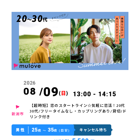
2026
09
08 /
(
日
)
13:00 - 14:15
【超時短】恋のスタートライン☆気軽に恋活！20代
30代/フリータイムなし・カップリングあり/貸切/ド
新潟市
リンク付き
25
35
男性
キャンセル待ち
歳 〜
歳 (目安)
方はこちら