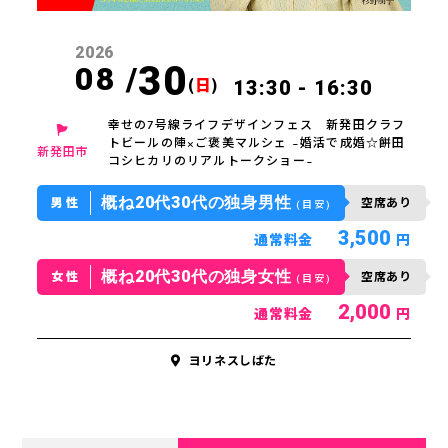
2026
30
08 /
(
日
)
13:30 - 16:30
幸せの7号線ライフデザインフェス 新発田クラフ
トビールの陣×ご褒美マルシェ ~婚活で成婚☆餅田
新発田市
コシヒカリのリアルトークショー~
概ね20代30代の独身男性
男性
空席あり
(目安)
3,500
通常料金
円
概ね20代30代の独身女性
女性
空席あり
(目安)
2,000
通常料金
円
ヨリネスしばた