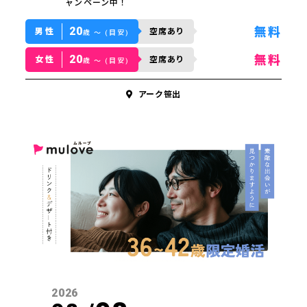
ャンペーン中！
20
無料
男性
空席あり
歳 〜 (目安)
20
無料
女性
空席あり
歳 〜 (目安)
アーク笹出
2026