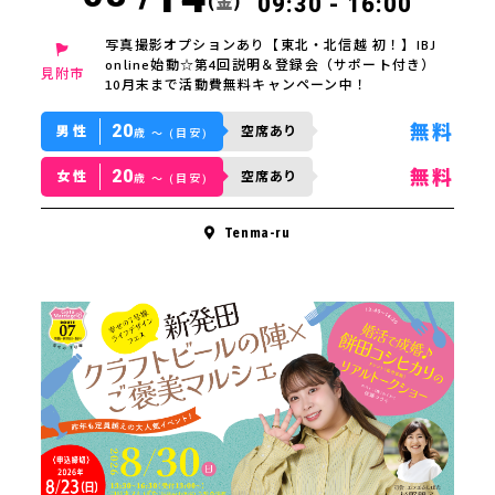
(
金
)
09:30 - 16:00
写真撮影オプションあり【東北・北信越 初！】IBJ
online始動☆第4回説明＆登録会（サポート付き）
見附市
10月末まで活動費無料キャンペーン中！
20
無料
男性
空席あり
歳 〜 (目安)
20
無料
女性
空席あり
歳 〜 (目安)
Tenma-ru