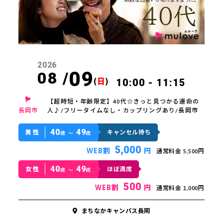
2026
09
08 /
(
日
)
10:00 - 11:15
【超時短・年齢限定】40代☆きっと見つかる運命の
長岡市
人♪/フリータイムなし・カップリングあり/長岡市
40
49
男性
キャンセル待ち
歳 〜
歳
5,000
WEB割
円
通常料金 5,500円
40
49
女性
ほぼ満席
歳 〜
歳
500
WEB割
円
通常料金 1,000円
まちなかキャンパス長岡