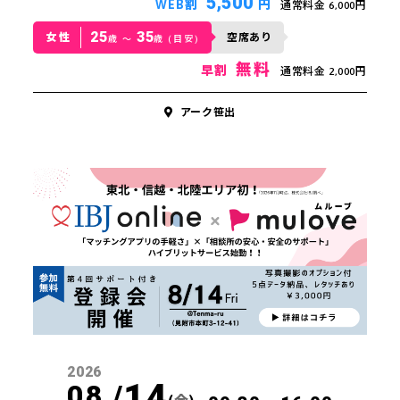
5,500
WEB割
円
通常料金 6,000円
スケジュール
25
35
女性
空席あり
歳 〜
歳 (目安)
無料
早割
通常料金 2,000円
ジポスト
アーク笹出
の声
わせ
2026
14
08 /