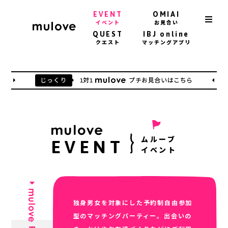
EVENT
OMIAI
イベント
お見合い
QUEST
IBJ online
クエスト
マッチングアプリ
じっくり
1対1
プチお見合いはこちら
ムルーブ
EVENT
イベント
独身男女を対象にした予約制自由参加
型のマッチングパーティー。出会いの