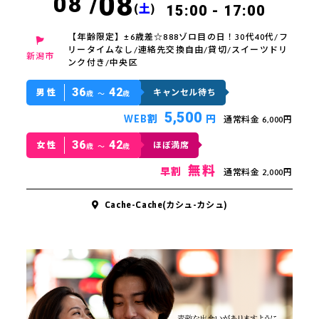
08
08 /
(
土
)
15:00 - 17:00
【年齢限定】±6歳差☆888ゾロ目の日！30代40代/フ
リータイムなし/連絡先交換自由/貸切/スイーツドリ
新潟市
ンク付き/中央区
36
42
男性
キャンセル待ち
歳 〜
歳
5,500
WEB割
円
通常料金 6,000円
36
42
女性
ほぼ満席
歳 〜
歳
無料
早割
通常料金 2,000円
Cache-Cache(カシュ-カシュ)