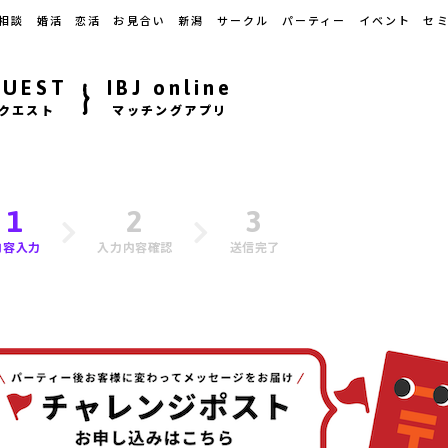
相談
婚活
恋活
お見合い
新潟
サークル
パーティー
イベント
セ
QUEST
IBJ online
クエスト
マッチングアプリ
1
2
3
内容入力
入力内容確認
送信完了