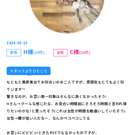
2024-05-13
H様
C様
(30代)
(30代)
男性
女性
スタッフよりひとこと
もともと美男美女でお似合いのお二人ですが、雰囲気もとてもよく似
ています^^
驚きなのが、お互い第一印象はそんなに良くなかったそう!
Hさん→クールな感じだな、お見合い時間前にそろそろ時間と言われ帰
りたいのかな?と思ったそう(これは女性が時間を勘違いしていたそう)
女性→腰が低い人だなー、なんかペコペコしてる
お互いにビビビッ!ときたわけでもなかったのですが、