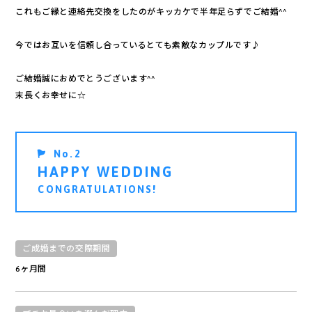
これもご縁と連絡先交換をしたのがキッカケで半年足らずでご結婚^^
今ではお互いを信頼し合っているとても素敵なカップルです♪
ご結婚誠におめでとうございます^^
末長くお幸せに☆
No.2
HAPPY WEDDING
CONGRATULATIONS!
用の流れ
ご成婚までの交際期間
規約
6ヶ月間