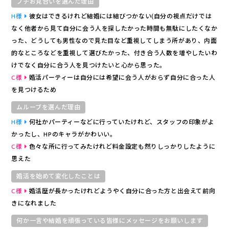
プチお見合いを選んだ理由
紹介
H様
彼女はできるけれど結婚には結びつかない(自分の視点だけでは
なく他者から見て自分に会う人を探したかった時間も無駄にしたくなか
報告
った、どうしても男性なので見た目など重視してしまう所があり、内面
的なところなどを重視して選びたかった、付き合う人数を増やしたいわ
けでなく自分に合う人を見つけたいと心から思った。
申込
C様
婚活パーティーは自分には希望に会う人がおらず自分に合った人
を見つけるため
Ａ
ムルーブを選んだ理由
い合わせ
H様
何社かパーティーなどに行っていたけれど、スタッフの印象がよ
かったし、HPのキャラがかわいい。
C様
色々な所に行ってみたけれど料金設定も然りしっかりしたように
思えた
婚活を始めて変化したことは
C様
婚活歴が長かったけれどようやく自分に合った方と出会えて前向
きになれました
何か一言や結婚を頑張っている皆様にメッセージをお願いします