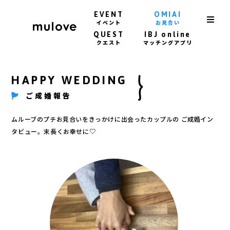
EVENT
OMIAI
イベント
お見合い
QUEST
IBJ online
クエスト
マッチングアプリ
HAPPY WEDDING
ご成婚報告
ムルーブのプチお見合いをきっかけに出会ったカップルの
ご成婚イン
タビュー。末長くお幸せに♡