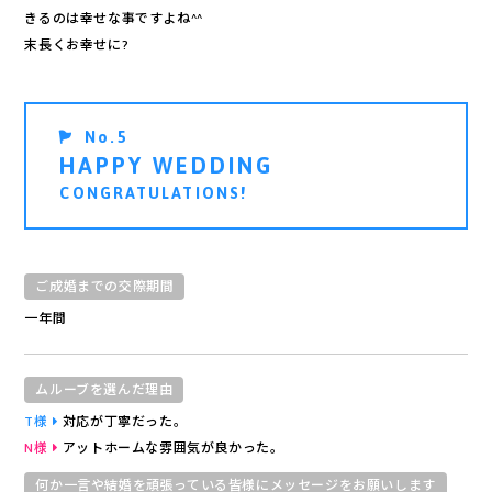
きるのは幸せな事ですよね^^
末長くお幸せに?
用の流れ
No.5
規約
HAPPY WEDDING
CONGRATULATIONS!
紹介
ご成婚までの交際期間
一年間
報告
申込
ムルーブを選んだ理由
T様
対応が丁寧だった。
Ａ
N様
アットホームな雰囲気が良かった。
何か一言や結婚を頑張っている皆様にメッセージをお願いします