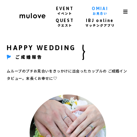
EVENT
OMIAI
イベント
お見合い
QUEST
IBJ online
クエスト
マッチングアプリ
HAPPY WEDDING
ご成婚報告
ムルーブのプチお見合いをきっかけに出会ったカップルの
ご成婚イン
タビュー。末長くお幸せに♡