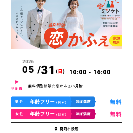
ジポスト
の声
わせ
2026
31
05 /
(
日
)
10:00 - 16:00
無料個別相談☆恋かふぇin見附
見附市
年齢フリー
無料
男性
ほぼ満席
(目安)
年齢フリー
無料
女性
ほぼ満席
(目安)
見附市役所