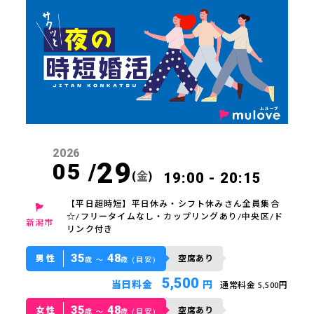
2026
29
05 /
(
金
)
19:00 - 20:15
【平日超時短】平日休み・シフト休みさん全員集合
☆/フリータイムなし・カップリングあり/中央区/ド
新潟市
リンク付き
35
48
男性
空席あり
歳 〜
歳 (目安)
5,500
当日料金
円
通常料金 5,500円
35
48
女性
空席あり
歳 〜
歳 (目安)