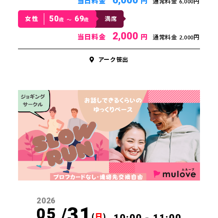
当日料金
円
通常料金 6,000円
50
69
女性
満席
歳 〜
歳
2,000
当日料金
円
通常料金 2,000円
アーク笹出
2026
31
05 /
(
日
)