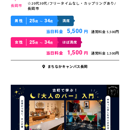
☆20代30代/フリータイムなし・カップリングあり/
長岡市
長岡市
25
34
男性
満席
歳 〜
歳
5,500
当日料金
円
通常料金 5,500円
25
34
女性
ほぼ満席
歳 〜
歳
1,500
当日料金
円
通常料金 1,500円
まちなかキャンパス長岡