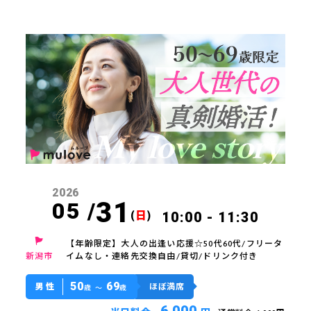
2026
31
05 /
(
日
)
10:00 - 11:30
【年齢限定】大人の出逢い応援☆50代60代/フリータ
新潟市
イムなし・連絡先交換自由/貸切/ドリンク付き
50
69
男性
ほぼ満席
歳 〜
歳
6,000