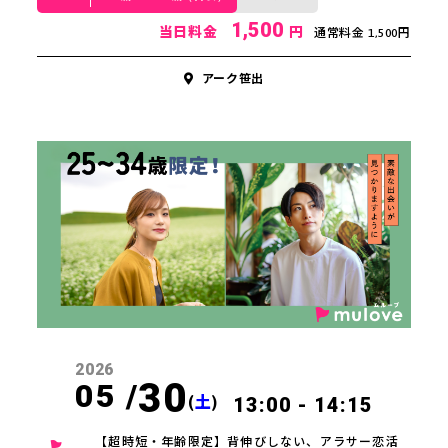
1,500
当日料金
円
通常料金 1,500円
アーク笹出
2026
30
05 /
(
土
)
13:00 - 14:15
【超時短・年齢限定】背伸びしない、アラサー恋活