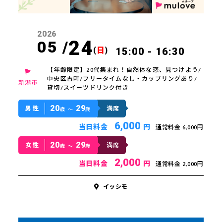
2026
24
05 /
(
日
)
15:00 - 16:30
【年齢限定】20代集まれ！自然体な恋、見つけよう/
中央区古町/フリータイムなし・カップリングあり/
新潟市
貸切/スイーツドリンク付き
20
29
男性
満席
歳 〜
歳
6,000
当日料金
円
通常料金 6,000円
20
29
女性
満席
歳 〜
歳
2,000
当日料金
円
通常料金 2,000円
イッシモ