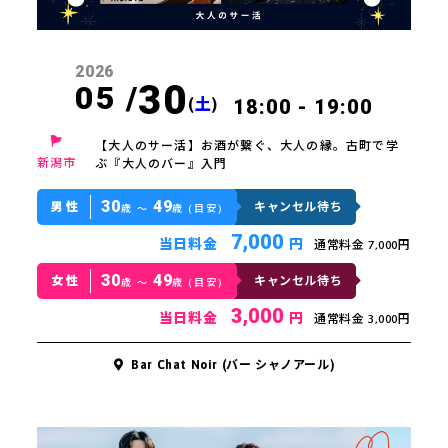
2026
30
05 /
(
土
)
18:00 - 19:00
【大人のサー活】お酒が繋ぐ、大人の縁。古町で学
新潟市
ぶ『大人のバー』入門
30
49
男性
キャンセル待ち
歳 〜
歳 (目安)
7,000
当日料金
円
通常料金 7,000円
30
49
女性
キャンセル待ち
歳 〜
歳 (目安)
3,000
当日料金
円
通常料金 3,000円
Bar Chat Noir (バー シャノアール)
方はこちら
スケジュール