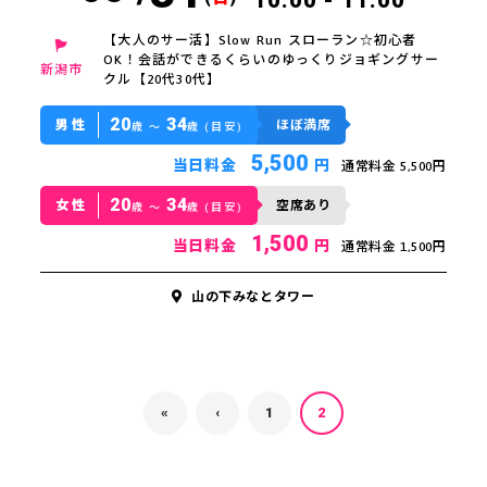
10:00 - 11:00
【大人のサー活】Slow Run スローラン☆初心者
OK！会話ができるくらいのゆっくりジョギングサー
新潟市
クル【20代30代】
20
34
男性
ほぼ満席
歳 〜
歳 (目安)
5,500
当日料金
円
通常料金 5,500円
20
34
女性
空席あり
歳 〜
歳 (目安)
1,500
当日料金
円
通常料金 1,500円
山の下みなとタワー
«
‹
1
2