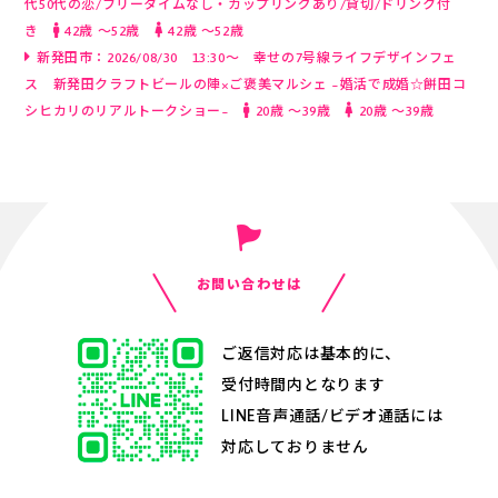
代50代の恋/フリータイムなし・カップリングあり/貸切/ドリンク付
き
42歳 〜52歳
42歳 〜52歳
新発田市：2026/08/30 13:30～ 幸せの7号線ライフデザインフェ
ス 新発田クラフトビールの陣×ご褒美マルシェ ~婚活で成婚☆餅田コ
シヒカリのリアルトークショー~
20歳 〜39歳
20歳 〜39歳
お問い合わせは
ご返信対応は基本的に、
受付時間内となります
LINE音声通話/ビデオ通話には
対応しておりません